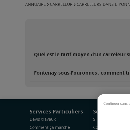
ANNUAIRE
CARRELEUR
CARRELEURS DANS L' YON
Quel est le tarif moyen d'un carreleur
Fontenay-sous-Fouronnes : comment tro
Continuer sans 
Services Particuliers
Services Pro
Devis travaux
S'inscrire
Comment ça marche
Comment ça marc