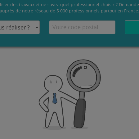
liser des travaux et ne savez quel professionnel choisir ? Demande
auprès de notre réseau de 5 000 professionnels partout en France