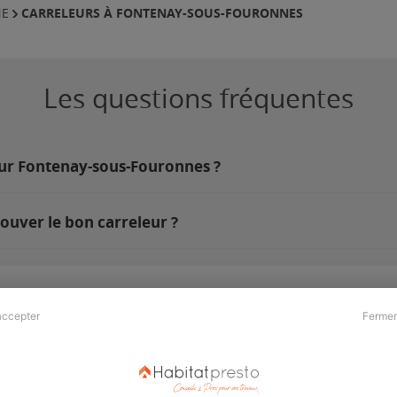
CARRELEURS À FONTENAY-SOUS-FOURONNES
NE
Les questions fréquentes
 sur Fontenay-sous-Fouronnes ?
uver le bon carreleur ?
accepter
Fermer
Presse & Partenaires
À propos
Revue de presse
Qui sommes nous ?
he
Kit média
Recrutement