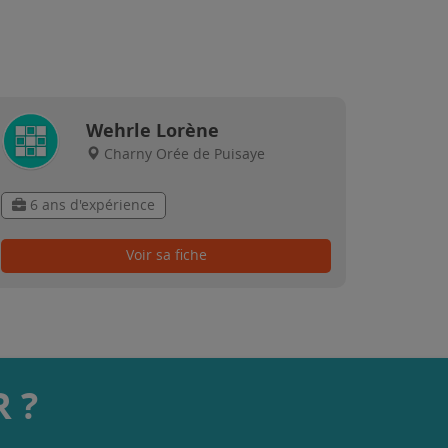
Wehrle Lorène
Charny Orée de Puisaye
6 ans d'expérience
Voir sa fiche
 ?