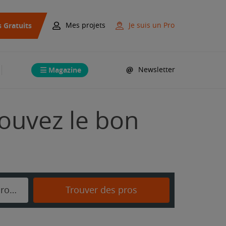
s Gratuits
Mes projets
Je suis un Pro
Magazine
Newsletter
ouvez le bon
Fontenay-sous-Fouronnes
Trouver des pros