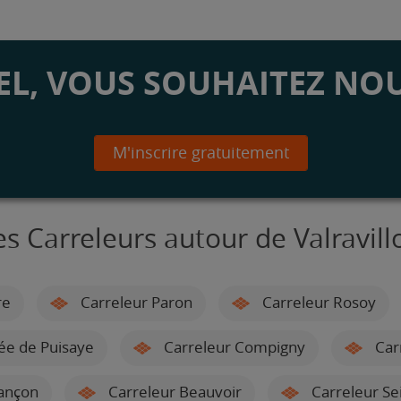
L, VOUS SOUHAITEZ NOU
M'inscrire gratuitement
es Carreleurs autour de Valravill
re
Carreleur Paron
Carreleur Rosoy
ée de Puisaye
Carreleur Compigny
Car
ançon
Carreleur Beauvoir
Carreleur Se