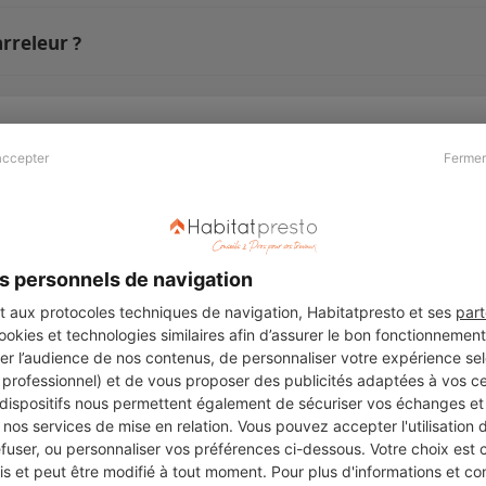
rreleur ?
accepter
Fermer
Presse & Partenaires
À propos
Revue de presse
Qui sommes nous ?
he
Kit média
Recrutement
s personnels de navigation
Témoignages
Légal
aux protocoles techniques de navigation, Habitatpresto et ses
part
cookies et technologies similaires afin d’assurer le bon fonctionnemen
Charte cookies
er l’audience de nos contenus, de personnaliser votre expérience selo
ers
u professionnel) et de vous proposer des publicités adaptées à vos c
 dispositifs nous permettent également de sécuriser vos échanges et 
nos services de mise en relation. Vous pouvez accepter l'utilisation 
efuser, ou personnaliser vos préférences ci-dessous. Votre choix est
Suivez-nous
 et peut être modifié à tout moment. Pour plus d'informations et cons