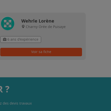
Wehrle Lorène
Charny Orée de Puisaye
6 ans d'expérience
Voir sa fiche
 ?
z des devis travaux
.