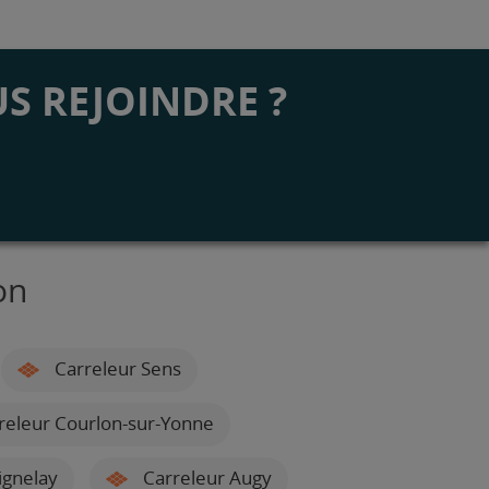
S REJOINDRE ?
on
Carreleur Sens
releur Courlon-sur-Yonne
ignelay
Carreleur Augy