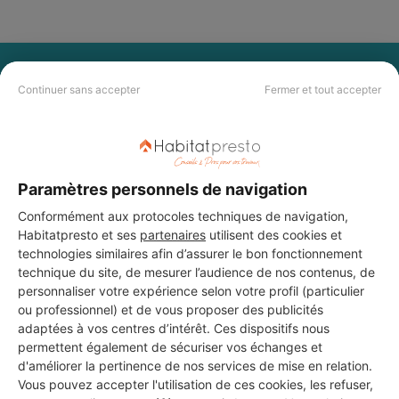
PAS LE TEMPS DE
Continuer sans accepter
Fermer et tout accepter
CHERCHER ?
Vous souhaitez réaliser des travaux et ne savez quel professionnel
choisir ? Demandez des devis travaux
auprès de notre réseau de 5 000
Paramètres personnels de navigation
professionnels partout en France.
Conformément aux protocoles techniques de navigation,
Habitatpresto et ses
partenaires
utilisent des cookies et
technologies similaires afin d’assurer le bon fonctionnement
technique du site, de mesurer l’audience de nos contenus, de
personnaliser votre expérience selon votre profil (particulier
ou professionnel) et de vous proposer des publicités
DEMANDER UN DEVIS
adaptées à vos centres d’intérêt. Ces dispositifs nous
permettent également de sécuriser vos échanges et
d'améliorer la pertinence de nos services de mise en relation.
Vous pouvez accepter l'utilisation de ces cookies, les refuser,