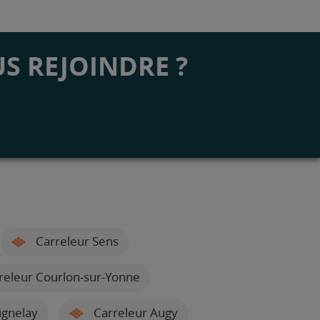
S REJOINDRE ?
Carreleur Sens
releur Courlon-sur-Yonne
ignelay
Carreleur Augy