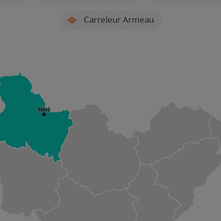
Carreleur Armeau
Méré