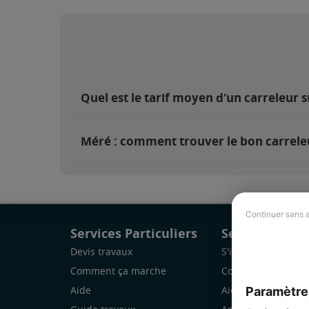
Quel est le tarif moyen d'un carreleur 
Méré : comment trouver le bon carrele
Continuer sans 
Services Particuliers
Services Pro
Devis travaux
S'inscrire
Comment ça marche
Comment ça marc
Paramètre
Aide
Aide