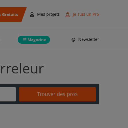
s Gratuits
Mes projets
Je suis un Pro
Magazine
Newsletter
rreleur
Trouver des pros