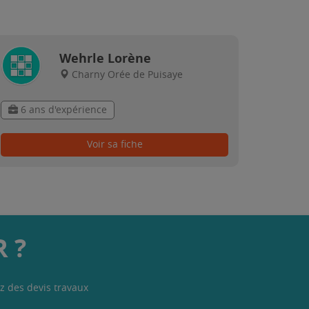
Wehrle Lorène
Charny Orée de Puisaye
6 ans d'expérience
Voir sa fiche
 ?
z des devis travaux
.