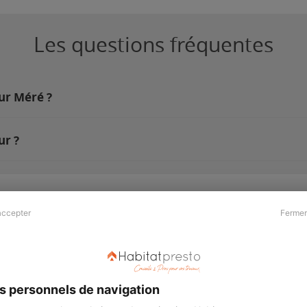
Les questions fréquentes
sur Méré ?
ur ?
accepter
Fermer
Presse & Partenaires
À propos
Revue de presse
Qui sommes nous ?
he
Kit média
Recrutement
s personnels de navigation
Témoignages