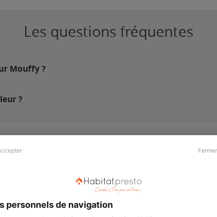
Les questions fréquentes
sur Mouffy ?
leur ?
accepter
Fermer
Presse & Partenaires
À propos
Revue de presse
Qui sommes nous ?
he
Kit média
Recrutement
s personnels de navigation
Témoignages