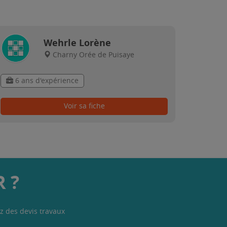
Wehrle Lorène
Charny Orée de Puisaye
6 ans d'expérience
Voir sa fiche
 ?
z des devis travaux
.