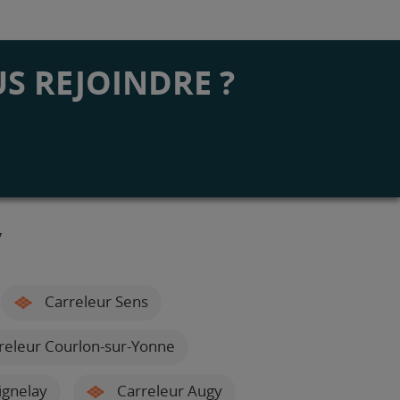
S REJOINDRE ?
y
Carreleur Sens
releur Courlon-sur-Yonne
ignelay
Carreleur Augy