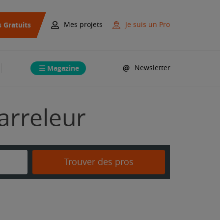
s Gratuits
Mes projets
Je suis un Pro
Magazine
Newsletter
arreleur
Trouver des pros