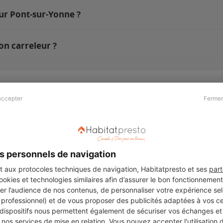
sur Pont-sur-Yonne ?
on carreleur ?
accepter
Fermer
Presse & Partenaires
À propos
Revue de presse
Qui sommes nous ?
he
Kit média
Recrutement
s personnels de navigation
Témoignages
Légal
aux protocoles techniques de navigation, Habitatpresto et ses
part
cookies et technologies similaires afin d’assurer le bon fonctionnemen
Charte cookies
er l’audience de nos contenus, de personnaliser votre expérience selo
ers
u professionnel) et de vous proposer des publicités adaptées à vos c
 dispositifs nous permettent également de sécuriser vos échanges et 
nos services de mise en relation. Vous pouvez accepter l'utilisation 