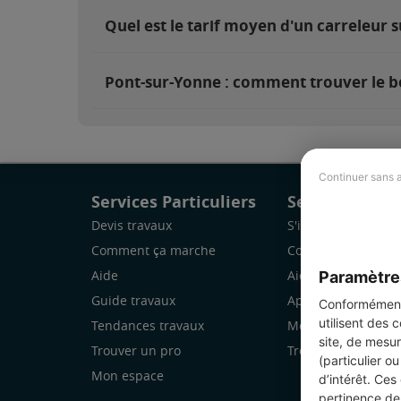
Quel est le tarif moyen d'un carreleur 
Pont-sur-Yonne : comment trouver le b
Continuer sans 
Services Particuliers
Services Pro
Devis travaux
S'inscrire
Comment ça marche
Comment ça marc
Paramètre
Aide
Aide
Guide travaux
Application Mobile
Conformément 
utilisent des 
Tendances travaux
Mon espace
site, de mesur
Trouver un pro
Trouver des chanti
(particulier o
Mon espace
d’intérêt. Ces
pertinence de 