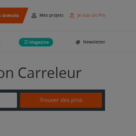
s Gratuits
Mes projets
Je suis un Pro
Magazine
Newsletter
on Carreleur
Trouver des pros