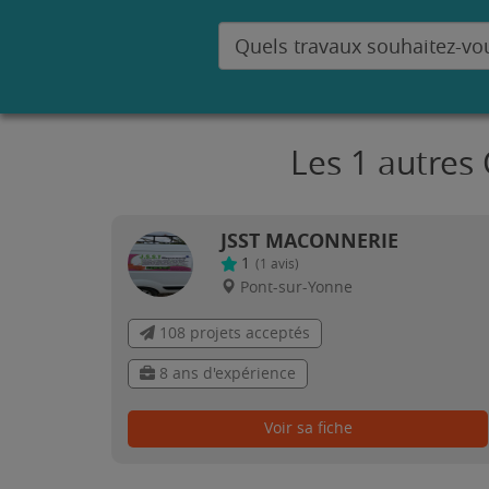
Les 1 autres
JSST MACONNERIE
1
(
1
avis)
Pont-sur-Yonne
108 projets acceptés
8 ans d'expérience
Voir sa fiche