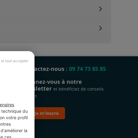
 et tout accepter
Contactez-nous :
09 74 73 85 85
Abonnez-vous à notre
newsletter
et bénéficiez de conseils
gratuits
enaires
t technique du
Je m'inscris
n votre profil
entres
d'améliorer la
de ces