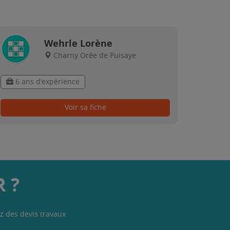
Wehrle Lorène
Charny Orée de Puisaye
6 ans d'expérience
Voir sa fiche
 ?
z des devis travaux
.