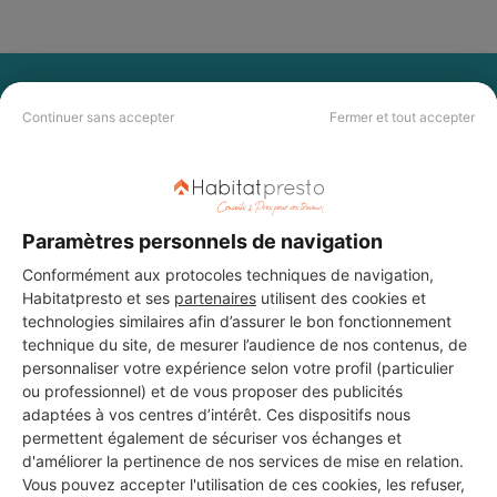
PAS LE TEMPS DE
Continuer sans accepter
Fermer et tout accepter
CHERCHER ?
Vous souhaitez réaliser des travaux et ne savez quel professionnel
choisir ? Demandez des devis travaux
auprès de notre réseau de 5 000
Paramètres personnels de navigation
professionnels partout en France.
Conformément aux protocoles techniques de navigation,
Habitatpresto et ses
partenaires
utilisent des cookies et
technologies similaires afin d’assurer le bon fonctionnement
technique du site, de mesurer l’audience de nos contenus, de
personnaliser votre expérience selon votre profil (particulier
ou professionnel) et de vous proposer des publicités
DEMANDER UN DEVIS
adaptées à vos centres d’intérêt. Ces dispositifs nous
permettent également de sécuriser vos échanges et
d'améliorer la pertinence de nos services de mise en relation.
Vous pouvez accepter l'utilisation de ces cookies, les refuser,