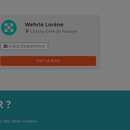
Wehrle Lorène
Charny Orée de Puisaye
6 ans d'expérience
Voir sa fiche
 ?
z des devis travaux
.