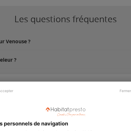
Les questions fréquentes
sur Venouse ?
eleur ?
accepter
Fermer
Presse & Partenaires
À propos
Revue de presse
Qui sommes nous ?
he
Kit média
Recrutement
s personnels de navigation
Témoignages