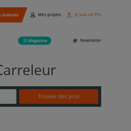
s Gratuits
Mes projets
Je suis un Pro
Magazine
Newsletter
Carreleur
Trouver des pros