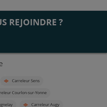
S REJOINDRE ?
e
Carreleur Sens
releur Courlon-sur-Yonne
ignelay
Carreleur Augy