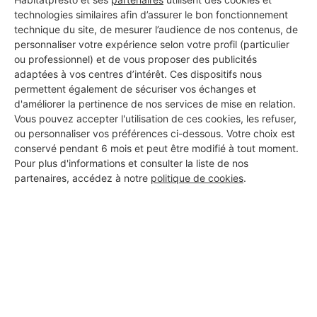
Les 1 autres Carreleurs pour
technologies similaires afin d’assurer le bon fonctionnement
technique du site, de mesurer l’audience de nos contenus, de
vos travaux à Vézinnes
personnaliser votre expérience selon votre profil (particulier
ou professionnel) et de vous proposer des publicités
adaptées à vos centres d’intérêt. Ces dispositifs nous
permettent également de sécuriser vos échanges et
ATN Agencement
d'améliorer la pertinence de nos services de mise en relation.
Vézinnes
Vous pouvez accepter l'utilisation de ces cookies, les refuser,
ou personnaliser vos préférences ci-dessous. Votre choix est
conservé pendant 6 mois et peut être modifié à tout moment.
2 ans d'expérience
Pour plus d'informations et consulter la liste de nos
partenaires, accédez à notre
politique de cookies
.
Voir sa fiche
PROFESSIONNEL, VOUS
SOUHAITEZ NOUS