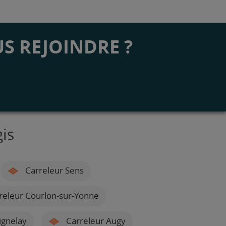
S REJOINDRE ?
is
Carreleur Sens
releur Courlon-sur-Yonne
ignelay
Carreleur Augy