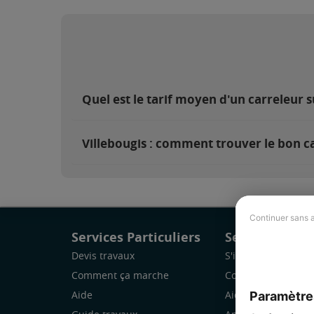
Quel est le tarif moyen d'un carreleur s
Villebougis : comment trouver le bon ca
Continuer sans 
Services Particuliers
Services Pro
Devis travaux
S'inscrire
Comment ça marche
Comment ça marc
Paramètre
Aide
Aide