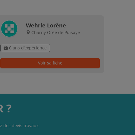
Wehrle Lorène
Charny Orée de Puisaye
6 ans d'expérience
Voir sa fiche
 ?
z des devis travaux
.