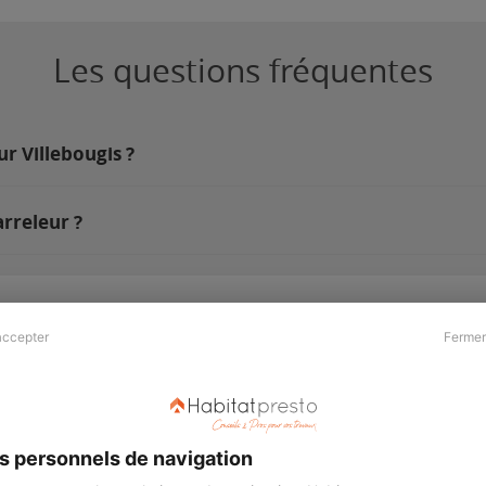
Les questions fréquentes
ur Villebougis ?
rreleur ?
accepter
Fermer
Presse & Partenaires
À propos
Revue de presse
Qui sommes nous ?
he
Kit média
Recrutement
s personnels de navigation
Témoignages