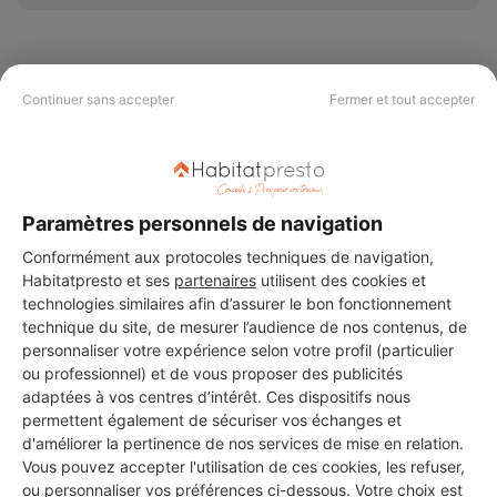
Continuer sans accepter
Fermer et tout accepter
PAS LE TEMPS DE
CHERCHER ?
Paramètres personnels de navigation
Vous souhaitez réaliser des travaux et ne savez quel professionnel
choisir ? Demandez des devis travaux
auprès de notre réseau de 5 000
Conformément aux protocoles techniques de navigation,
professionnels partout en France.
Habitatpresto et ses
partenaires
utilisent des cookies et
technologies similaires afin d’assurer le bon fonctionnement
technique du site, de mesurer l’audience de nos contenus, de
personnaliser votre expérience selon votre profil (particulier
ou professionnel) et de vous proposer des publicités
adaptées à vos centres d’intérêt. Ces dispositifs nous
permettent également de sécuriser vos échanges et
DEMANDER UN DEVIS
d'améliorer la pertinence de nos services de mise en relation.
Vous pouvez accepter l'utilisation de ces cookies, les refuser,
ou personnaliser vos préférences ci-dessous. Votre choix est