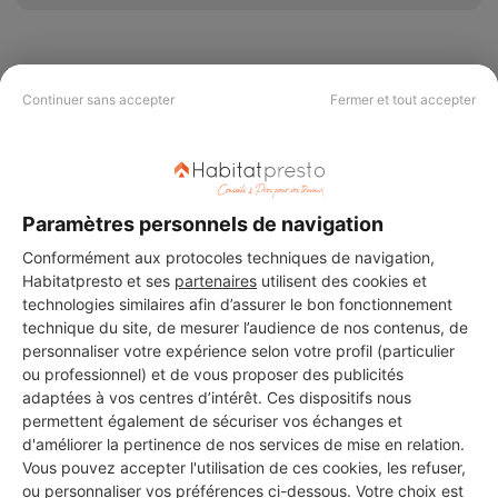
Continuer sans accepter
Fermer et tout accepter
PAS LE TEMPS DE
CHERCHER ?
Paramètres personnels de navigation
Vous souhaitez réaliser des travaux et ne savez quel professionnel
choisir ? Demandez des devis travaux
auprès de notre réseau de 5 000
Conformément aux protocoles techniques de navigation,
professionnels partout en France.
Habitatpresto et ses
partenaires
utilisent des cookies et
technologies similaires afin d’assurer le bon fonctionnement
technique du site, de mesurer l’audience de nos contenus, de
personnaliser votre expérience selon votre profil (particulier
ou professionnel) et de vous proposer des publicités
adaptées à vos centres d’intérêt. Ces dispositifs nous
permettent également de sécuriser vos échanges et
DEMANDER UN DEVIS
d'améliorer la pertinence de nos services de mise en relation.
Vous pouvez accepter l'utilisation de ces cookies, les refuser,
ou personnaliser vos préférences ci-dessous. Votre choix est