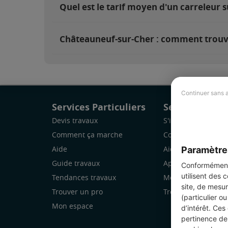
Quel est le tarif moyen d'un carreleur 
Châteauneuf-sur-Cher : comment trouve
Continuer sans 
Services Particuliers
Services Pro
Devis travaux
S'inscrire
Comment ça marche
Comment ça marc
Paramètre
Aide
Aide
Guide travaux
Application Mobile
Conformément 
utilisent des 
Tendances travaux
Mon espace
site, de mesur
Trouver un pro
Trouver des chanti
(particulier o
Mon espace
d’intérêt. Ces
pertinence de 