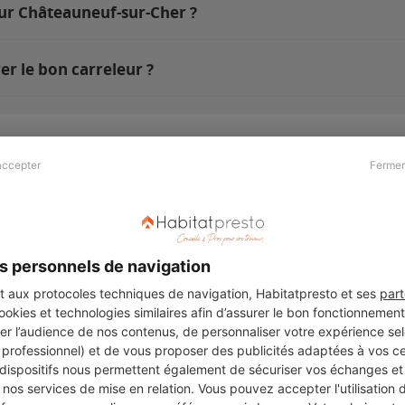
sur Châteauneuf-sur-Cher ?
r le bon carreleur ?
accepter
Fermer
Presse & Partenaires
À propos
Revue de presse
Qui sommes nous ?
he
Kit média
Recrutement
s personnels de navigation
Témoignages
Légal
aux protocoles techniques de navigation, Habitatpresto et ses
part
cookies et technologies similaires afin d’assurer le bon fonctionnemen
Charte cookies
er l’audience de nos contenus, de personnaliser votre expérience selo
ers
u professionnel) et de vous proposer des publicités adaptées à vos c
 dispositifs nous permettent également de sécuriser vos échanges et 
nos services de mise en relation. Vous pouvez accepter l'utilisation 