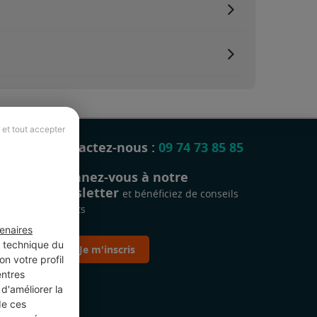
 et tout accepter
Contactez-nous :
09 74 73 85 85
Abonnez-vous à notre
newsletter
et bénéficiez de conseils
gratuits
enaires
t technique du
Je m'inscris
n votre profil
entres
d'améliorer la
de ces