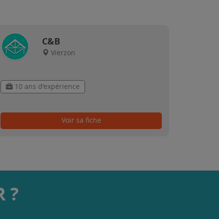
C&B
Vierzon
10 ans d'expérience
Voir sa fiche
 ?