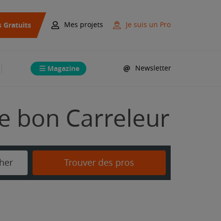
s Gratuits
Mes projets
Je suis un Pro
Magazine
Newsletter
e bon Carreleur
her
Trouver des pros