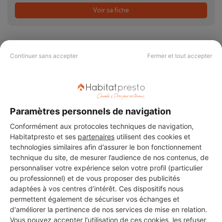
Voir sa fiche
Continuer sans accepter
Fermer et tout accepter
PAS LE TEMPS DE
CHERCHER ?
Paramètres personnels de navigation
Conformément aux protocoles techniques de navigation,
Vous souhaitez réaliser des travaux et ne savez quel professionnel
choisir ? Demandez des devis travaux
auprès de notre réseau de 5 000
Habitatpresto et ses
partenaires
utilisent des cookies et
professionnels partout en France.
technologies similaires afin d’assurer le bon fonctionnement
technique du site, de mesurer l’audience de nos contenus, de
personnaliser votre expérience selon votre profil (particulier
ou professionnel) et de vous proposer des publicités
adaptées à vos centres d’intérêt. Ces dispositifs nous
permettent également de sécuriser vos échanges et
d'améliorer la pertinence de nos services de mise en relation.
DEMANDER UN DEVIS
Vous pouvez accepter l'utilisation de ces cookies, les refuser,