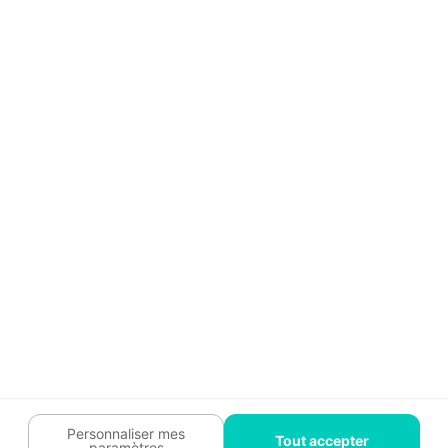
Aide
Témoignages
Guide travaux
Légal
Tendances travaux
Charte cookies
Trouver un pro
Mon espace
Contactez-nous :
09 74 73 85 85
Abonnez-vous à notre newsletter
et bénéficiez de
conseils gratuits
Je m'inscris
Suivez-nous
Votre coach travaux est là
pour vous guider 🛠️
Personnaliser mes
Tout accepter
paramètres