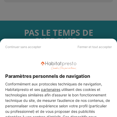
PAS LE TEMPS DE
CHERCHER ?
Continuer sans accepter
Fermer et tout accepter
Vous souhaitez réaliser des travaux et ne savez quel professionnel
choisir ? Demandez des devis travaux
auprès de notre réseau de 5 000
professionnels partout en France.
Paramètres personnels de navigation
Conformément aux protocoles techniques de navigation,
Habitatpresto et ses
partenaires
utilisent des cookies et
technologies similaires afin d’assurer le bon fonctionnement
technique du site, de mesurer l’audience de nos contenus, de
DEMANDER UN DEVIS
personnaliser votre expérience selon votre profil (particulier
ou professionnel) et de vous proposer des publicités
adaptées à vos centres d’intérêt. Ces dispositifs nous