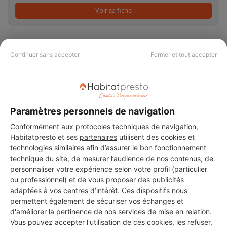
Voir sa fiche
Continuer sans accepter
Fermer et tout accepter
PAS LE TEMPS DE
CHERCHER ?
Paramètres personnels de navigation
Conformément aux protocoles techniques de navigation,
Vous souhaitez réaliser des travaux et ne savez quel professionnel
Habitatpresto et ses
partenaires
utilisent des cookies et
choisir ? Demandez des devis travaux
auprès de notre réseau de 5 000
technologies similaires afin d’assurer le bon fonctionnement
professionnels partout en France.
technique du site, de mesurer l’audience de nos contenus, de
personnaliser votre expérience selon votre profil (particulier
ou professionnel) et de vous proposer des publicités
adaptées à vos centres d’intérêt. Ces dispositifs nous
permettent également de sécuriser vos échanges et
d'améliorer la pertinence de nos services de mise en relation.
DEMANDER UN DEVIS
Vous pouvez accepter l'utilisation de ces cookies, les refuser,