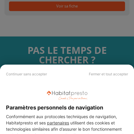
Voir sa fiche
PAS LE TEMPS DE
CHERCHER ?
Continuer sans accepter
Fermer et tout accepter
Vous souhaitez réaliser des travaux et ne savez quel professionnel
choisir ? Demandez des devis travaux
auprès de notre réseau de 5 000
professionnels partout en France.
Paramètres personnels de navigation
Conformément aux protocoles techniques de navigation,
Habitatpresto et ses
partenaires
utilisent des cookies et
technologies similaires afin d’assurer le bon fonctionnement
DEMANDER UN DEVIS