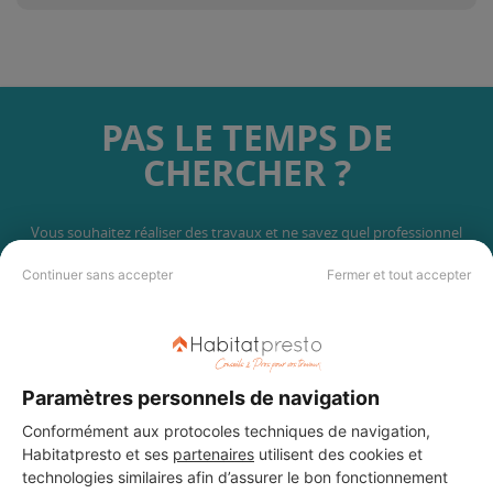
PAS LE TEMPS DE
CHERCHER ?
Vous souhaitez réaliser des travaux et ne savez quel professionnel
choisir ? Demandez des devis travaux
auprès de notre réseau de 5 000
professionnels partout en France.
Continuer sans accepter
Fermer et tout accepter
Paramètres personnels de navigation
Conformément aux protocoles techniques de navigation,
DEMANDER UN DEVIS
Habitatpresto et ses
partenaires
utilisent des cookies et
technologies similaires afin d’assurer le bon fonctionnement