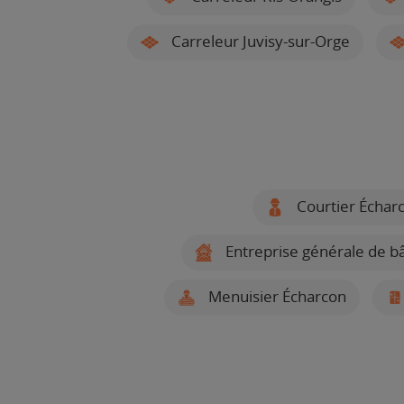
Carreleur Juvisy-sur-Orge
Courtier Échar
Entreprise générale de b
Menuisier Écharcon