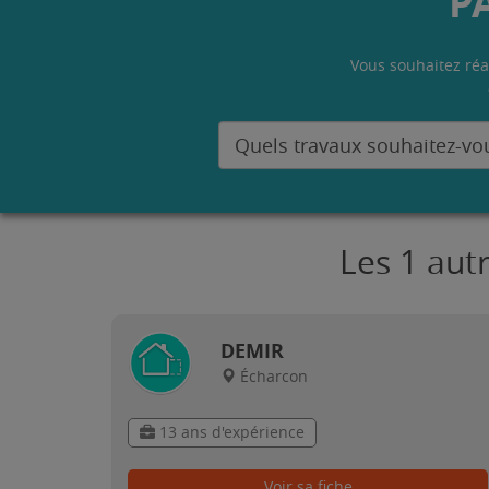
P
Vous souhaitez réa
Les 1 aut
DEMIR
Écharcon
13 ans d'expérience
Voir sa fiche