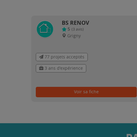
BS RENOV
5
(
3
avis)
Grigny
77 projets acceptés
3 ans d'expérience
Voir sa fiche