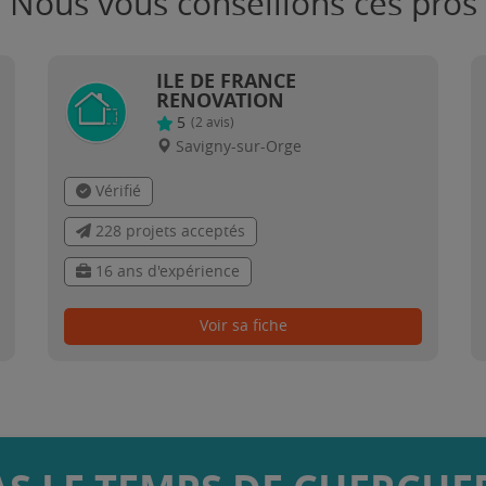
Nous vous conseillons ces pros
ILE DE FRANCE
RENOVATION
5
(
2
avis)
Savigny-sur-Orge
Vérifié
228 projets acceptés
16 ans d'expérience
Voir sa fiche