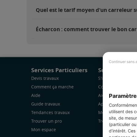
Quel est le tarif moyen d'un carreleur 
Écharcon : comment trouver le bon car
Continuer sans 
Services Particuliers
Services Pro
Devis travaux
S'inscrire
Comment ça marche
Comment ça marc
Paramètre
Aide
Aide
Guide travaux
Application Mobile
Conformément 
utilisent des 
Tendances travaux
Mon espace
site, de mesur
Trouver un pro
Trouver des chanti
(particulier o
Mon espace
d’intérêt. Ces