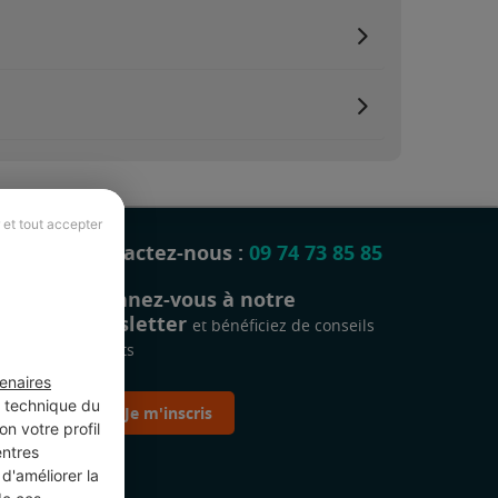
 et tout accepter
Contactez-nous :
09 74 73 85 85
Abonnez-vous à notre
newsletter
et bénéficiez de conseils
gratuits
enaires
t technique du
Je m'inscris
n votre profil
entres
d'améliorer la