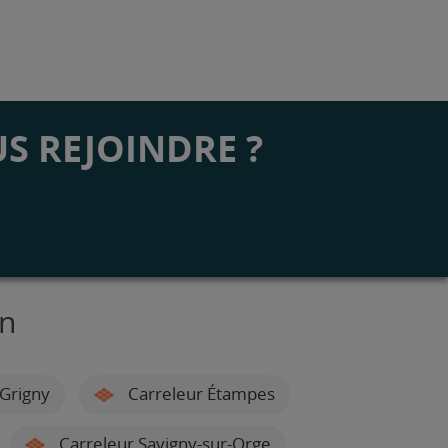
S REJOINDRE ?
on
Grigny
Carreleur Étampes
Carreleur Savigny-sur-Orge