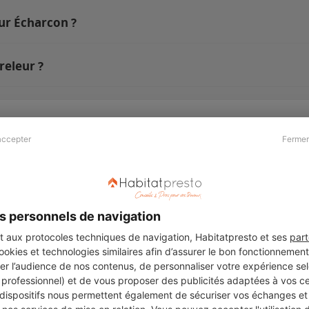
sur Écharcon ?
releur ?
accepter
Fermer
Presse & Partenaires
À propos
Revue de presse
Qui sommes nous ?
he
Kit média
Recrutement
s personnels de navigation
Témoignages
Légal
aux protocoles techniques de navigation, Habitatpresto et ses
part
cookies et technologies similaires afin d’assurer le bon fonctionnemen
Charte cookies
er l’audience de nos contenus, de personnaliser votre expérience selo
ers
u professionnel) et de vous proposer des publicités adaptées à vos c
 dispositifs nous permettent également de sécuriser vos échanges et 