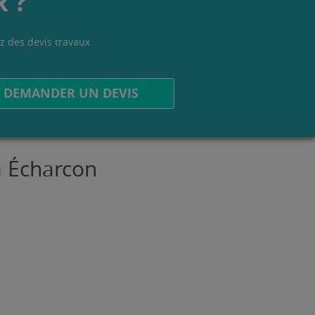
 ?
z des devis travaux
.
DEMANDER UN DEVIS
à Écharcon