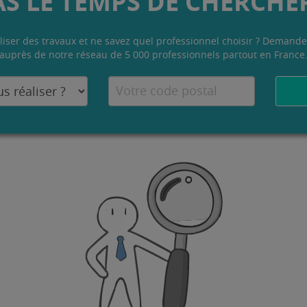
AS LE TEMPS DE CHERCHER
liser des travaux et ne savez quel professionnel choisir ? Demande
auprès de notre réseau de 5 000 professionnels partout en France