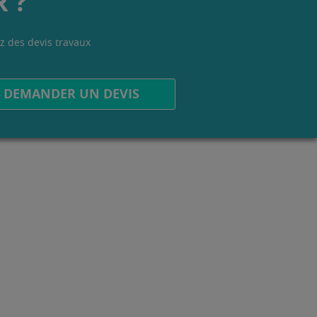
 ?
z des devis travaux
.
DEMANDER UN DEVIS