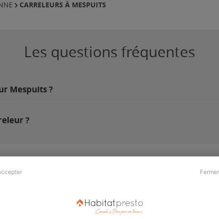
CARRELEURS À MESPUITS
ONNE
Les questions fréquentes
sur Mespuits ?
eleur ?
accepter
Fermer
Presse & Partenaires
À propos
Revue de presse
Qui sommes nous ?
he
Kit média
Recrutement