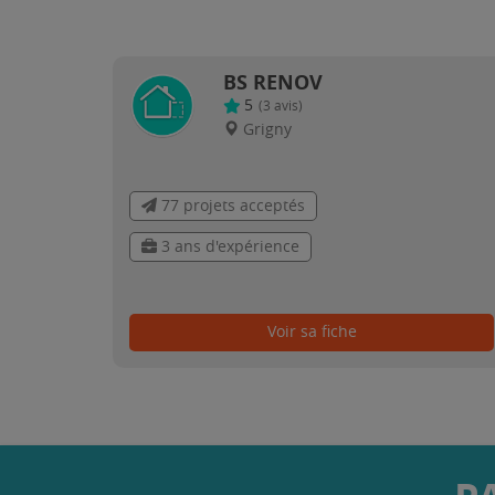
BS RENOV
5
(
3
avis)
Grigny
77 projets acceptés
3 ans d'expérience
Voir sa fiche