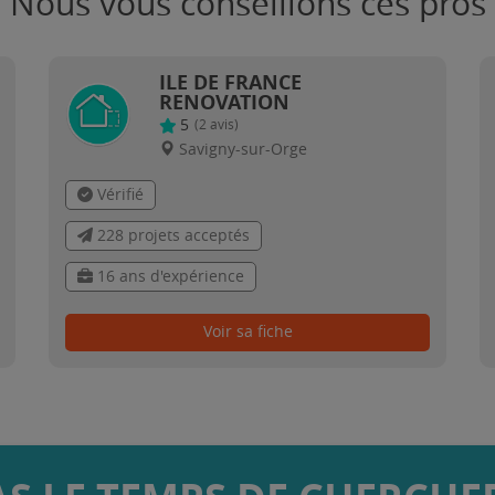
Nous vous conseillons ces pros
ILE DE FRANCE
RENOVATION
5
(
2
avis)
Savigny-sur-Orge
Vérifié
228 projets acceptés
16 ans d'expérience
Voir sa fiche