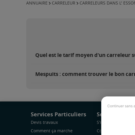
ANNUAIRE
CARRELEUR
CARRELEURS DANS L' ESS
Quel est le tarif moyen d'un carreleur 
Mespuits : comment trouver le bon carr
Continuer sans 
Services Particuliers
Services Pro
Devis travaux
S'inscrire
Comment ça marche
Comment ça marc