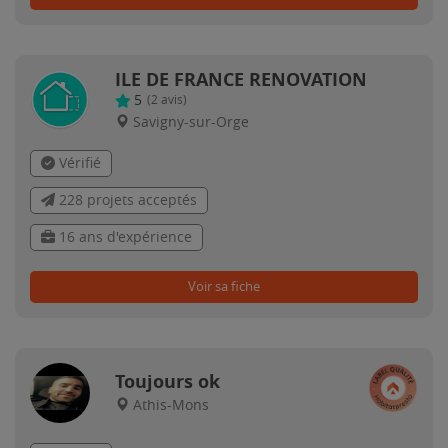
ILE DE FRANCE RENOVATION
5
(
2
avis)
Savigny-sur-Orge
Vérifié
228 projets acceptés
16 ans d'expérience
Voir sa fiche
Toujours ok
Athis-Mons