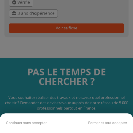
Vérifié
3 ans d'expérience
Voir sa fiche
PAS LE TEMPS DE
CHERCHER ?
Vous souhaitez réaliser des travaux et ne savez quel professionnel
choisir ? Demandez des devis travaux
auprès de notre réseau de 5 000
professionnels partout en France.
Continuer sans accepter
Fermer et tout accepter