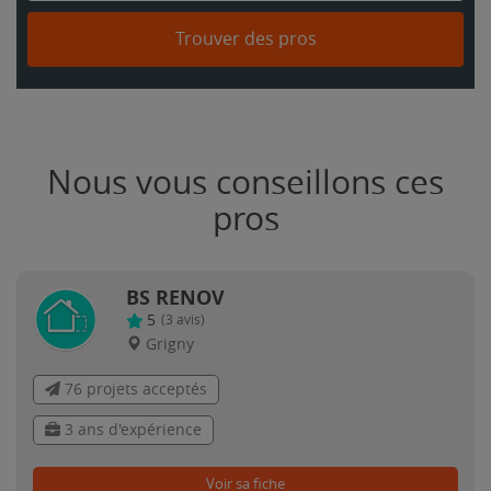
Trouver des pros
Nous vous conseillons ces
pros
BS RENOV
5
(
3
avis)
Grigny
76 projets acceptés
3 ans d'expérience
Voir sa fiche