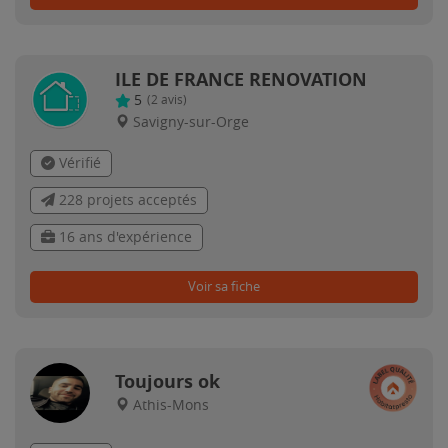
ILE DE FRANCE RENOVATION
5
(
2
avis)
Savigny-sur-Orge
Vérifié
228 projets acceptés
16 ans d'expérience
Voir sa fiche
Toujours ok
Athis-Mons