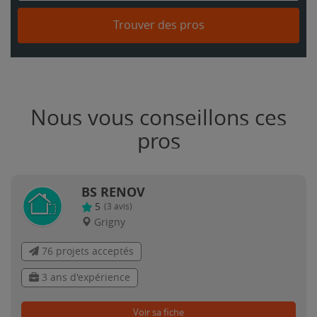
Trouver des pros
Nous vous conseillons ces
pros
BS RENOV
5
(
3
avis)
Grigny
76 projets acceptés
3 ans d'expérience
Voir sa fiche