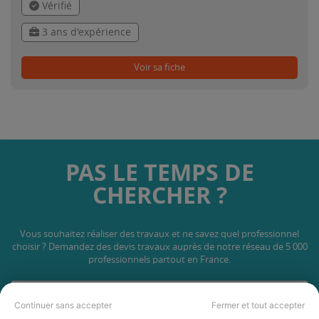
Vérifié
3 ans d'expérience
Voir sa fiche
PAS LE TEMPS DE
CHERCHER ?
Vous souhaitez réaliser des travaux et ne savez quel professionnel
choisir ? Demandez des devis travaux
auprès de notre réseau de 5 000
professionnels partout en France.
Continuer sans accepter
Fermer et tout accepter