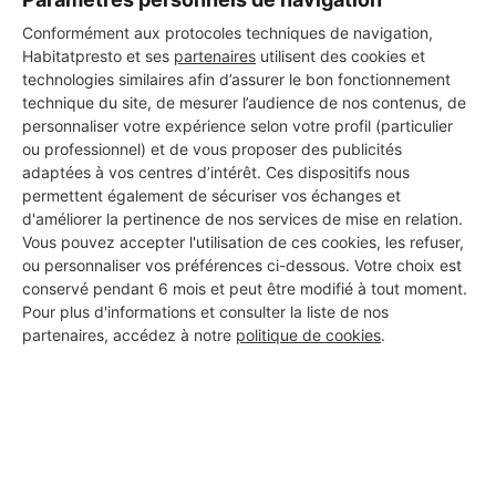
chronobat
Conformément aux protocoles techniques de navigation,
Clamart
Habitatpresto et ses
partenaires
utilisent des cookies et
technologies similaires afin d’assurer le bon fonctionnement
12 ans d'expérience
technique du site, de mesurer l’audience de nos contenus, de
personnaliser votre expérience selon votre profil (particulier
ou professionnel) et de vous proposer des publicités
Voir sa fiche
adaptées à vos centres d’intérêt. Ces dispositifs nous
permettent également de sécuriser vos échanges et
d'améliorer la pertinence de nos services de mise en relation.
Vous pouvez accepter l'utilisation de ces cookies, les refuser,
Vasco
ou personnaliser vos préférences ci-dessous. Votre choix est
Clamart
conservé pendant 6 mois et peut être modifié à tout moment.
Pour plus d'informations et consulter la liste de nos
partenaires, accédez à notre
politique de cookies
.
12 ans d'expérience
Voir sa fiche