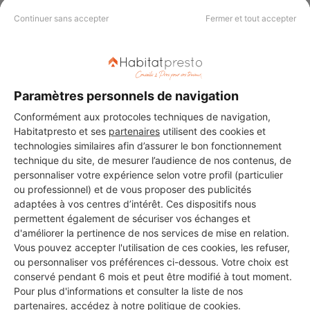
Continuer sans accepter
Fermer et tout accepter
Renodeco
Nanterre
17 ans d'expérience
Paramètres personnels de navigation
Conformément aux protocoles techniques de navigation,
Voir sa fiche
Habitatpresto et ses
partenaires
utilisent des cookies et
technologies similaires afin d’assurer le bon fonctionnement
technique du site, de mesurer l’audience de nos contenus, de
personnaliser votre expérience selon votre profil (particulier
GOTAM AMENAGEMENT
ou professionnel) et de vous proposer des publicités
adaptées à vos centres d’intérêt. Ces dispositifs nous
Nanterre
permettent également de sécuriser vos échanges et
d'améliorer la pertinence de nos services de mise en relation.
8 ans d'expérience
Vous pouvez accepter l'utilisation de ces cookies, les refuser,
ou personnaliser vos préférences ci-dessous. Votre choix est
conservé pendant 6 mois et peut être modifié à tout moment.
Voir sa fiche
Pour plus d'informations et consulter la liste de nos
partenaires, accédez à notre
politique de cookies
.