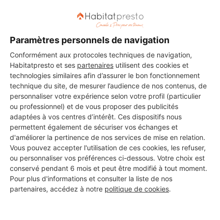
DEMANDER UN DEVIS
Paramètres personnels de navigation
Conformément aux protocoles techniques de navigation,
Habitatpresto et ses
partenaires
utilisent des cookies et
technologies similaires afin d’assurer le bon fonctionnement
Les 1 autres Carreleurs pour
technique du site, de mesurer l’audience de nos contenus, de
personnaliser votre expérience selon votre profil (particulier
vos travaux à Asnières-sur-
ou professionnel) et de vous proposer des publicités
Oise
adaptées à vos centres d’intérêt. Ces dispositifs nous
permettent également de sécuriser vos échanges et
d'améliorer la pertinence de nos services de mise en relation.
Vous pouvez accepter l'utilisation de ces cookies, les refuser,
RMBAT
ou personnaliser vos préférences ci-dessous. Votre choix est
conservé pendant 6 mois et peut être modifié à tout moment.
Asnières-sur-Oise
Pour plus d'informations et consulter la liste de nos
partenaires, accédez à notre
politique de cookies
.
8 ans d'expérience
Voir sa fiche