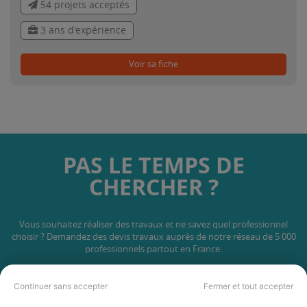
54 projets acceptés
3 ans d'expérience
Voir sa fiche
PAS LE TEMPS DE
CHERCHER ?
Vous souhaitez réaliser des travaux et ne savez quel professionnel
choisir ? Demandez des devis travaux
auprès de notre réseau de 5 000
professionnels partout en France.
Continuer sans accepter
Fermer et tout accepter