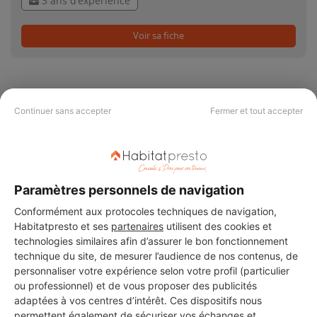
3 ans d'expérience
Voir sa fiche
Continuer sans accepter
Fermer et tout accepter
PAS LE TEMPS DE
CHERCHER ?
Paramètres personnels de navigation
Vous souhaitez réaliser des travaux et ne savez quel professionnel
Conformément aux protocoles techniques de navigation,
choisir ? Demandez des devis travaux
auprès de notre réseau de 5 000
Habitatpresto et ses
partenaires
utilisent des cookies et
professionnels partout en France.
technologies similaires afin d’assurer le bon fonctionnement
technique du site, de mesurer l’audience de nos contenus, de
personnaliser votre expérience selon votre profil (particulier
ou professionnel) et de vous proposer des publicités
adaptées à vos centres d’intérêt. Ces dispositifs nous
permettent également de sécuriser vos échanges et