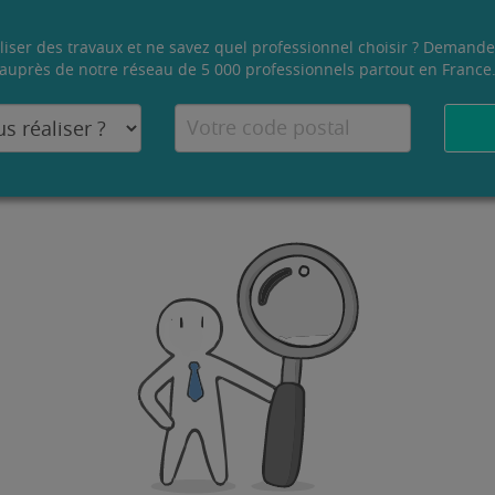
liser des travaux et ne savez quel professionnel choisir ? Demande
auprès de notre réseau de 5 000 professionnels partout en France