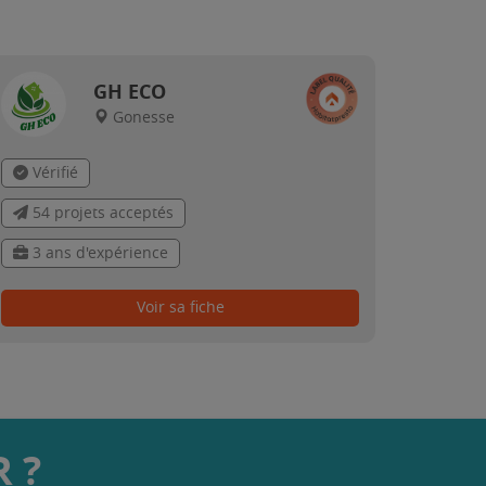
GH ECO
Gonesse
Vérifié
54 projets acceptés
3 ans d'expérience
Voir sa fiche
 ?