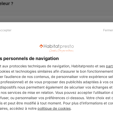
leur ?
accepter
Fermer
Presse & Partenaires
À propos
Revue de presse
Qui sommes nous ?
he
Kit média
Recrutement
s personnels de navigation
Témoignages
Légal
aux protocoles techniques de navigation, Habitatpresto et ses
part
cookies et technologies similaires afin d’assurer le bon fonctionnemen
Charte cookies
er l’audience de nos contenus, de personnaliser votre expérience selo
ers
u professionnel) et de vous proposer des publicités adaptées à vos c
 dispositifs nous permettent également de sécuriser vos échanges et 
nos services de mise en relation. Vous pouvez accepter l'utilisation 
efuser, ou personnaliser vos préférences ci-dessous. Votre choix est
Suivez-nous
 et peut être modifié à tout moment. Pour plus d'informations et cons
aires, accédez à notre
politique de cookies
.