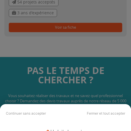
54 projets acceptés
3 ans d'expérience
Voir sa fiche
PAS LE TEMPS DE
CHERCHER ?
Vous souhaitez réaliser des travaux et ne savez quel professionnel
choisir ? Demandez des devis travaux
auprès de notre réseau de 5 000
professionnels partout en France.
Continuer sans accepter
Fermer et tout accepter