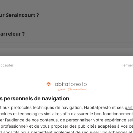
ur Seraincourt ?
arreleur ?
accepter
Fermer
Presse & Partenaires
À propos
Revue de presse
Qui sommes nous ?
he
Kit média
Recrutement
s personnels de navigation
Témoignages
Légal
aux protocoles techniques de navigation, Habitatpresto et ses
part
cookies et technologies similaires afin d’assurer le bon fonctionnemen
Charte cookies
er l’audience de nos contenus, de personnaliser votre expérience selo
ers
u professionnel) et de vous proposer des publicités adaptées à vos c
 dispositifs nous permettent également de sécuriser vos échanges et 