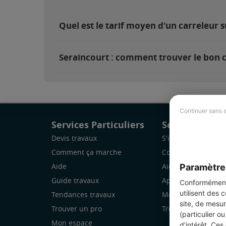
Quel est le tarif moyen d'un carreleur s
Seraincourt : comment trouver le bon c
Continuer sans 
Services Particuliers
Services Pro
Devis travaux
S'inscrire
Comment ça marche
Comment ça marc
Paramètre
Aide
Aide
Guide travaux
Application Mobile
Conformément 
utilisent des 
Tendances travaux
Mon espace
site, de mesur
Trouver un pro
Trouver des chanti
(particulier o
Mon espace
d’intérêt. Ces