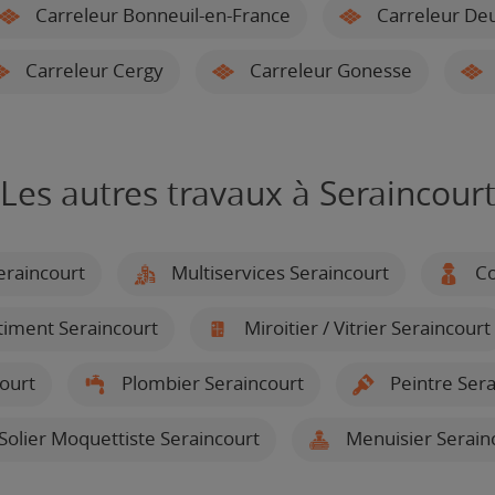
Carreleur Bonneuil-en-France
Carreleur Deui
Carreleur Cergy
Carreleur Gonesse
Les autres travaux à Seraincour
raincourt
Multiservices Seraincourt
Co
timent Seraincourt
Miroitier / Vitrier Seraincourt
court
Plombier Seraincourt
Peintre Sera
Solier Moquettiste Seraincourt
Menuisier Serain