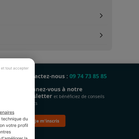
 et tout accepter
Contactez-nous :
09 74 73 85 85
Abonnez-vous à notre
newsletter
et bénéficiez de conseils
gratuits
enaires
t technique du
Je m'inscris
n votre profil
entres
d'améliorer la