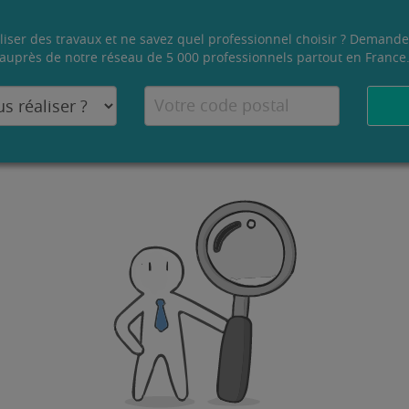
liser des travaux et ne savez quel professionnel choisir ? Demande
auprès de notre réseau de 5 000 professionnels partout en France