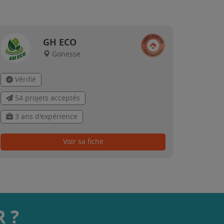
GH ECO
Gonesse
Vérifié
54 projets acceptés
3 ans d'expérience
Voir sa fiche
 ?