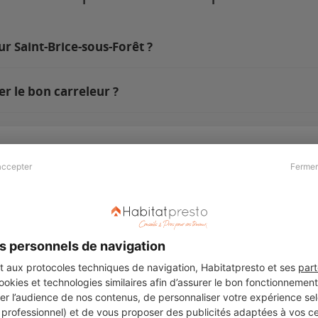
ur Saint-Brice-sous-Forêt ?
r le bon carreleur ?
accepter
Fermer
Presse & Partenaires
À propos
Revue de presse
Qui sommes nous ?
he
Kit média
Recrutement
s personnels de navigation
Témoignages
Légal
aux protocoles techniques de navigation, Habitatpresto et ses
part
cookies et technologies similaires afin d’assurer le bon fonctionnemen
Charte cookies
er l’audience de nos contenus, de personnaliser votre expérience selo
ers
u professionnel) et de vous proposer des publicités adaptées à vos c