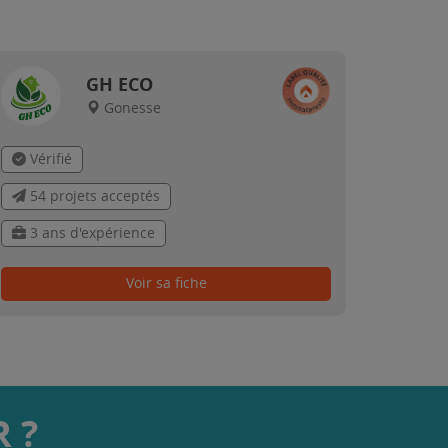
GH ECO
Gonesse
Vérifié
54 projets acceptés
3 ans d'expérience
Voir sa fiche
 ?