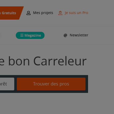
s Gratuits
Mes projets
Je suis un Pro
Magazine
Newsletter
le bon Carreleur
orêt
Trouver des pros