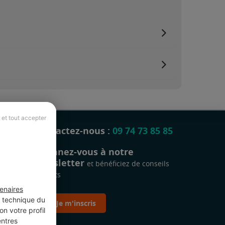
 et tout accepter
Contactez-nous :
09 74 73 85 85
Abonnez-vous à notre
newsletter
et bénéficiez de conseils
gratuits
enaires
t technique du
Je m'inscris
n votre profil
entres