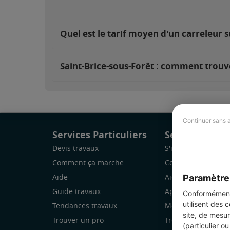
Quel est le tarif moyen d'un carreleur s
Saint-Brice-sous-Forêt : comment trouve
Continuer sans 
Services Particuliers
Services Pro
Devis travaux
S'inscrire
Comment ça marche
Comment ça marc
Paramètre
Aide
Aide
Guide travaux
Application Mobile
Conformément 
utilisent des 
Tendances travaux
Mon espace
site, de mesur
Trouver un pro
Trouver des chanti
(particulier o