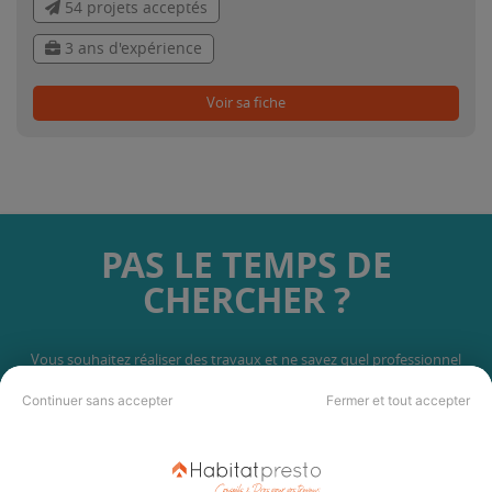
54 projets acceptés
3 ans d'expérience
Voir sa fiche
PAS LE TEMPS DE
CHERCHER ?
Vous souhaitez réaliser des travaux et ne savez quel professionnel
choisir ? Demandez des devis travaux
auprès de notre réseau de 5 000
professionnels partout en France.
Continuer sans accepter
Fermer et tout accepter