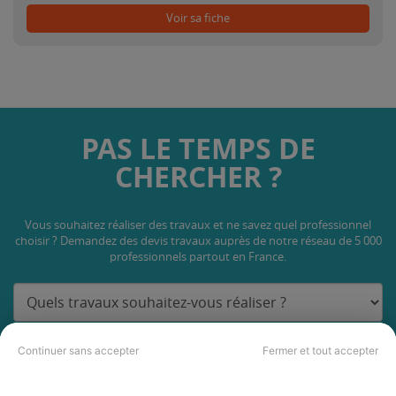
Voir sa fiche
PAS LE TEMPS DE
CHERCHER ?
Vous souhaitez réaliser des travaux et ne savez quel professionnel
choisir ? Demandez des devis travaux
auprès de notre réseau de 5 000
professionnels partout en France.
Continuer sans accepter
Fermer et tout accepter
DEMANDER UN DEVIS