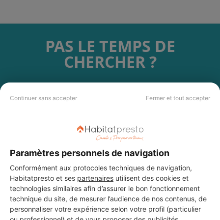
PAS LE TEMPS DE
CHERCHER ?
Vous souhaitez réaliser des travaux et ne savez quel professionnel
choisir ? Demandez des devis travaux
auprès de notre réseau de 5 000
Continuer sans accepter
Fermer et tout accepter
professionnels partout en France.
Paramètres personnels de navigation
Conformément aux protocoles techniques de navigation,
Habitatpresto et ses
partenaires
utilisent des cookies et
DEMANDER UN DEVIS
technologies similaires afin d’assurer le bon fonctionnement
technique du site, de mesurer l’audience de nos contenus, de
personnaliser votre expérience selon votre profil (particulier
ou professionnel) et de vous proposer des publicités