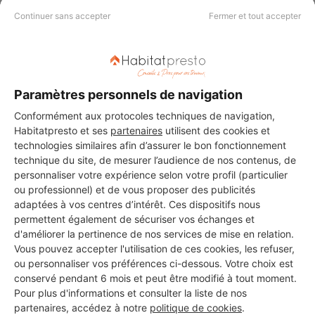
Les 3 autres Carreleurs pour
Continuer sans accepter
Fermer et tout accepter
vos travaux à Buxerolles
Paramètres personnels de navigation
Multi-service bâtiment
Buxerolles
Conformément aux protocoles techniques de navigation,
Habitatpresto et ses
partenaires
utilisent des cookies et
technologies similaires afin d’assurer le bon fonctionnement
7 ans d'expérience
technique du site, de mesurer l’audience de nos contenus, de
personnaliser votre expérience selon votre profil (particulier
Voir sa fiche
ou professionnel) et de vous proposer des publicités
adaptées à vos centres d’intérêt. Ces dispositifs nous
permettent également de sécuriser vos échanges et
d'améliorer la pertinence de nos services de mise en relation.
Vous pouvez accepter l'utilisation de ces cookies, les refuser,
MONSIEUR EL ADNAN TOUHAMI
ou personnaliser vos préférences ci-dessous. Votre choix est
Buxerolles
conservé pendant 6 mois et peut être modifié à tout moment.
Pour plus d'informations et consulter la liste de nos
7 ans d'expérience
partenaires, accédez à notre
politique de cookies
.