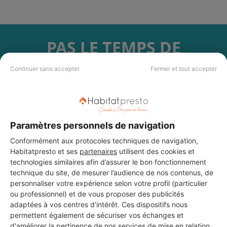
PAS LE TEMPS DE
CHERCHER ?
Continuer sans accepter
Fermer et tout accepter
Vous souhaitez réaliser des travaux et ne savez quel professionnel
choisir ? Demandez des devis travaux
auprès de notre réseau de 5 000
professionnels partout en France.
Paramètres personnels de navigation
Conformément aux protocoles techniques de navigation,
Habitatpresto et ses
partenaires
utilisent des cookies et
technologies similaires afin d’assurer le bon fonctionnement
technique du site, de mesurer l’audience de nos contenus, de
personnaliser votre expérience selon votre profil (particulier
DEMANDER UN DEVIS
ou professionnel) et de vous proposer des publicités
adaptées à vos centres d’intérêt. Ces dispositifs nous
permettent également de sécuriser vos échanges et
d'améliorer la pertinence de nos services de mise en relation.