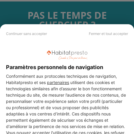
PAS LE TEMPS DE
CHERCHER ?
Continuer sans accepter
Fermer et tout accepter
Vous souhaitez réaliser des travaux et ne savez quel professionnel
choisir ? Demandez des devis travaux
auprès de notre réseau de 5 000
professionnels partout en France.
Paramètres personnels de navigation
Conformément aux protocoles techniques de navigation,
Habitatpresto et ses
partenaires
utilisent des cookies et
technologies similaires afin d’assurer le bon fonctionnement
technique du site, de mesurer l’audience de nos contenus, de
DEMANDER UN DEVIS
personnaliser votre expérience selon votre profil (particulier
ou professionnel) et de vous proposer des publicités
adaptées à vos centres d’intérêt. Ces dispositifs nous
permettent également de sécuriser vos échanges et
d'améliorer la pertinence de nos services de mise en relation.
Vous pouvez accepter l'utilisation de ces cookies, les refuser,