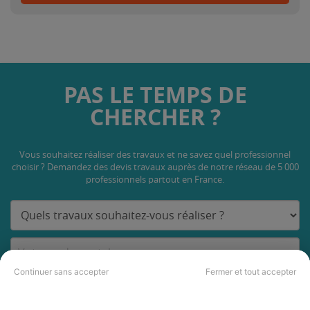
PAS LE TEMPS DE
CHERCHER ?
Vous souhaitez réaliser des travaux et ne savez quel professionnel
choisir ? Demandez des devis travaux
auprès de notre réseau de 5 000
professionnels partout en France.
Continuer sans accepter
Fermer et tout accepter
DEMANDER UN DEVIS