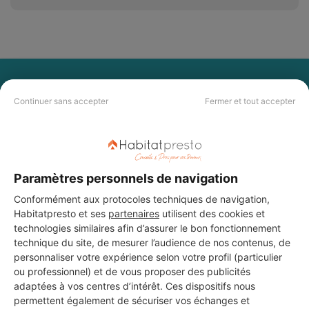
PAS LE TEMPS DE
Continuer sans accepter
Fermer et tout accepter
CHERCHER ?
Vous souhaitez réaliser des travaux et ne savez quel professionnel
choisir ? Demandez des devis travaux
auprès de notre réseau de 5 000
professionnels partout en France.
Paramètres personnels de navigation
Conformément aux protocoles techniques de navigation,
Habitatpresto et ses
partenaires
utilisent des cookies et
technologies similaires afin d’assurer le bon fonctionnement
technique du site, de mesurer l’audience de nos contenus, de
personnaliser votre expérience selon votre profil (particulier
ou professionnel) et de vous proposer des publicités
DEMANDER UN DEVIS
adaptées à vos centres d’intérêt. Ces dispositifs nous
permettent également de sécuriser vos échanges et