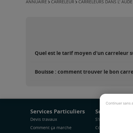
ANNUAIRE
CARRELEUR
CARRELEURS DANS L' AUDE
Quel est le tarif moyen d'un carreleur s
Bouisse : comment trouver le bon carre
Continuer sans 
Services Particuliers
Services Pro
Devis travaux
S'inscrire
Comment ça marche
Comment ça marc