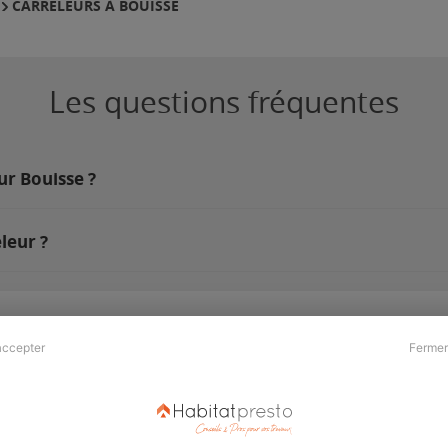
CARRELEURS À BOUISSE
Les questions fréquentes
ur Bouisse ?
leur ?
accepter
Fermer
Presse & Partenaires
À propos
Revue de presse
Qui sommes nous ?
he
Kit média
Recrutement