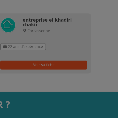
entreprise el khadiri
chakir
Carcassonne
22 ans d'expérience
Voir sa fiche
 ?