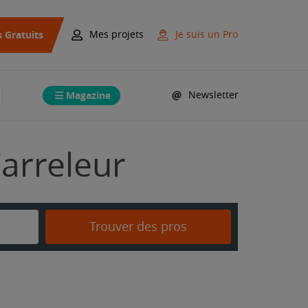
s Gratuits
Mes projets
Je suis un Pro
Magazine
Newsletter
Carreleur
Trouver des pros