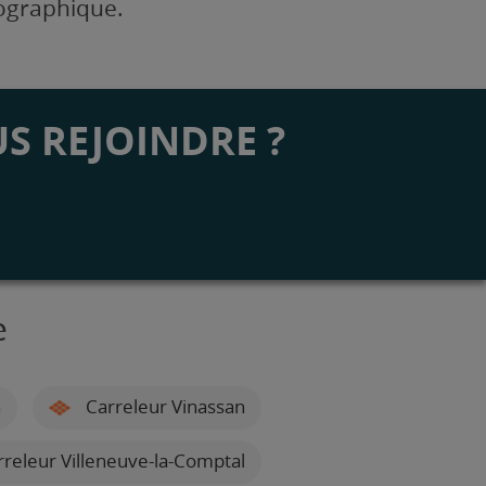
éographique.
S REJOINDRE ?
e
n
Carreleur Vinassan
releur Villeneuve-la-Comptal