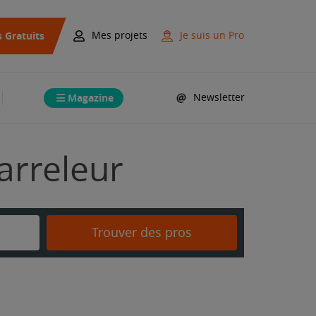
s Gratuits
Mes projets
Je suis un Pro
Magazine
Newsletter
arreleur
Trouver des pros