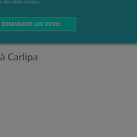
z des devis travaux
.
DEMANDER UN DEVIS
à Carlipa