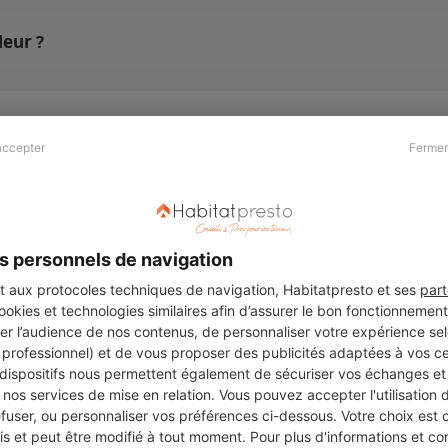
leur ?
accepter
Fermer
Presse & Partenaires
À propos
Revue de presse
Qui sommes nous ?
he
Kit média
Recrutement
s personnels de navigation
Témoignages
Légal
aux protocoles techniques de navigation, Habitatpresto et ses
part
cookies et technologies similaires afin d’assurer le bon fonctionnemen
Charte cookies
er l’audience de nos contenus, de personnaliser votre expérience selo
ers
u professionnel) et de vous proposer des publicités adaptées à vos c
 dispositifs nous permettent également de sécuriser vos échanges et 
nos services de mise en relation. Vous pouvez accepter l'utilisation 
efuser, ou personnaliser vos préférences ci-dessous. Votre choix est
Suivez-nous
 et peut être modifié à tout moment. Pour plus d'informations et cons