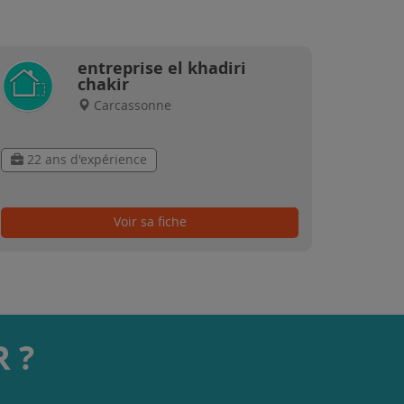
entreprise el khadiri
chakir
Carcassonne
22 ans d'expérience
Voir sa fiche
 ?