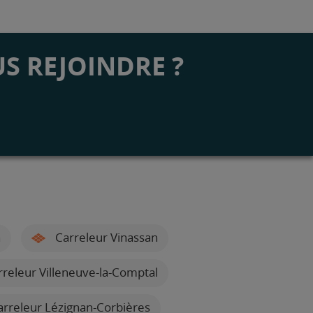
S REJOINDRE ?
a
n
Carreleur Vinassan
releur Villeneuve-la-Comptal
rreleur Lézignan-Corbières