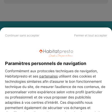
PAS LE TEMPS DE
Continuer sans accepter
Fermer et tout accepter
CHERCHER ?
Vous souhaitez réaliser des travaux et ne savez quel professionnel
choisir ? Demandez des devis travaux
auprès de notre réseau de 5 000
Paramètres personnels de navigation
professionnels partout en France.
Conformément aux protocoles techniques de navigation,
Habitatpresto et ses
partenaires
utilisent des cookies et
technologies similaires afin d’assurer le bon fonctionnement
technique du site, de mesurer l’audience de nos contenus, de
personnaliser votre expérience selon votre profil (particulier
ou professionnel) et de vous proposer des publicités
DEMANDER UN DEVIS
adaptées à vos centres d’intérêt. Ces dispositifs nous
permettent également de sécuriser vos échanges et