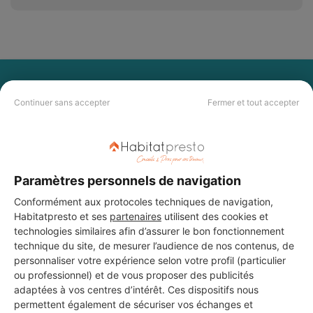
PAS LE TEMPS DE
Continuer sans accepter
Fermer et tout accepter
CHERCHER ?
Vous souhaitez réaliser des travaux et ne savez quel professionnel
choisir ? Demandez des devis travaux
auprès de notre réseau de 5 000
professionnels partout en France.
Paramètres personnels de navigation
Conformément aux protocoles techniques de navigation,
Habitatpresto et ses
partenaires
utilisent des cookies et
technologies similaires afin d’assurer le bon fonctionnement
technique du site, de mesurer l’audience de nos contenus, de
personnaliser votre expérience selon votre profil (particulier
ou professionnel) et de vous proposer des publicités
DEMANDER UN DEVIS
adaptées à vos centres d’intérêt. Ces dispositifs nous
permettent également de sécuriser vos échanges et