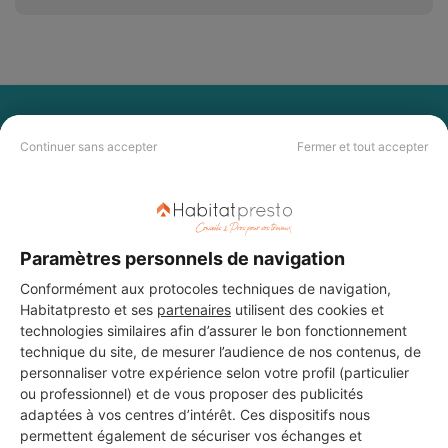
PAS LE TEMPS DE
Continuer sans accepter
Fermer et tout accepter
CHERCHER ?
Vous souhaitez réaliser des travaux et ne savez quel professionnel
choisir ? Demandez des devis travaux
auprès de notre réseau de 5 000
professionnels partout en France.
Paramètres personnels de navigation
Conformément aux protocoles techniques de navigation,
Habitatpresto et ses
partenaires
utilisent des cookies et
technologies similaires afin d’assurer le bon fonctionnement
technique du site, de mesurer l’audience de nos contenus, de
personnaliser votre expérience selon votre profil (particulier
ou professionnel) et de vous proposer des publicités
DEMANDER UN DEVIS
adaptées à vos centres d’intérêt. Ces dispositifs nous
permettent également de sécuriser vos échanges et