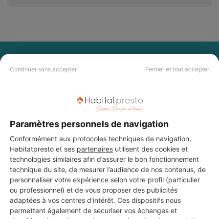
PAS LE TEMPS DE
Continuer sans accepter
Fermer et tout accepter
CHERCHER ?
Vous souhaitez réaliser des travaux et ne savez quel professionnel
choisir ? Demandez des devis travaux
auprès de notre réseau de 5 000
Paramètres personnels de navigation
professionnels partout en France.
Conformément aux protocoles techniques de navigation,
Habitatpresto et ses
partenaires
utilisent des cookies et
technologies similaires afin d’assurer le bon fonctionnement
technique du site, de mesurer l’audience de nos contenus, de
personnaliser votre expérience selon votre profil (particulier
ou professionnel) et de vous proposer des publicités
DEMANDER UN DEVIS
adaptées à vos centres d’intérêt. Ces dispositifs nous
permettent également de sécuriser vos échanges et