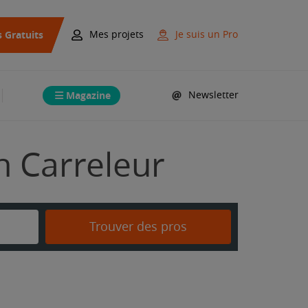
s Gratuits
Mes projets
Je suis un Pro
Magazine
Newsletter
n Carreleur
Trouver des pros