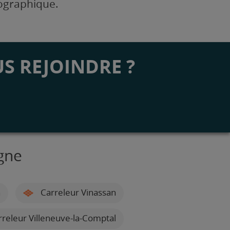
éographique.
S REJOINDRE ?
gne
n
Carreleur Vinassan
releur Villeneuve-la-Comptal