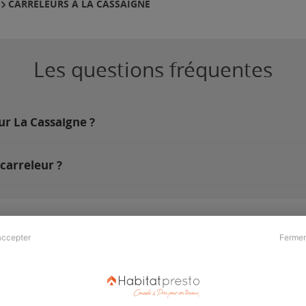
CARRELEURS À LA CASSAIGNE
Les questions fréquentes
ur La Cassaigne ?
carreleur ?
accepter
Fermer
Presse & Partenaires
À propos
Revue de presse
Qui sommes nous ?
he
Kit média
Recrutement