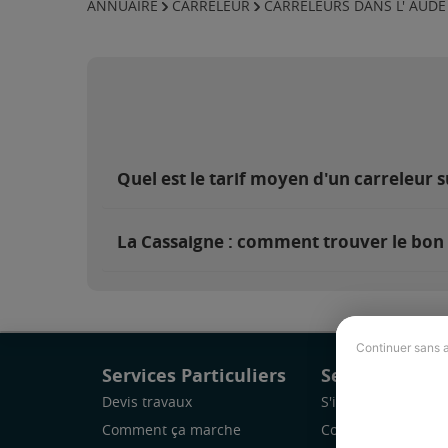
ANNUAIRE
CARRELEUR
CARRELEURS DANS L' AUDE
Quel est le tarif moyen d'un carreleur s
La Cassaigne : comment trouver le bon 
Continuer sans 
Services Particuliers
Services Pro
Devis travaux
S'inscrire
Comment ça marche
Comment ça marc