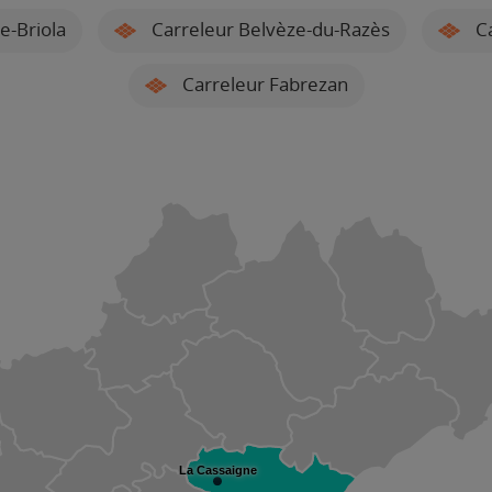
e-Briola
Carreleur Belvèze-du-Razès
Ca
Carreleur Fabrezan
La Cassaigne