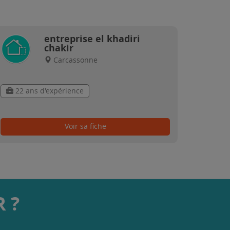
entreprise el khadiri
chakir
Carcassonne
22 ans d'expérience
Voir sa fiche
 ?