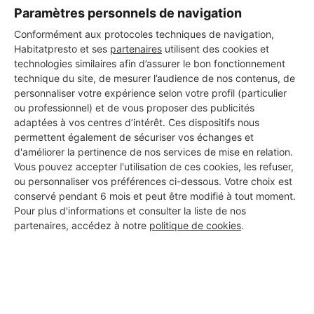
Paramètres personnels de navigation
Conformément aux protocoles techniques de navigation,
Les 1 autres Carreleurs pour
Habitatpresto et ses
partenaires
utilisent des cookies et
vos travaux à Les Martys
technologies similaires afin d’assurer le bon fonctionnement
technique du site, de mesurer l’audience de nos contenus, de
personnaliser votre expérience selon votre profil (particulier
ou professionnel) et de vous proposer des publicités
sarl.meziani-barbera
adaptées à vos centres d’intérêt. Ces dispositifs nous
permettent également de sécuriser vos échanges et
Les Martys
d'améliorer la pertinence de nos services de mise en relation.
Vous pouvez accepter l'utilisation de ces cookies, les refuser,
ou personnaliser vos préférences ci-dessous. Votre choix est
Voir sa fiche
conservé pendant 6 mois et peut être modifié à tout moment.
Pour plus d'informations et consulter la liste de nos
partenaires, accédez à notre
politique de cookies
.
PROFESSIONNEL, VOUS
SOUHAITEZ NOUS