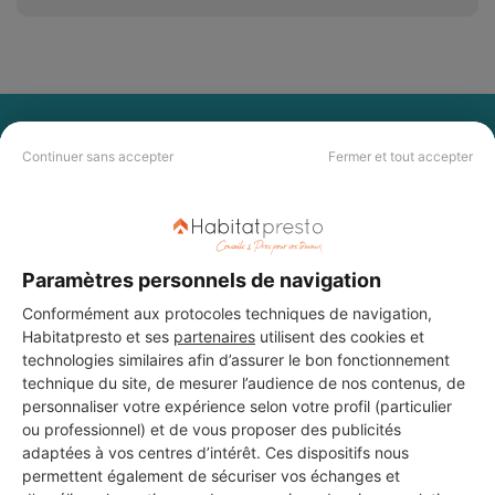
PAS LE TEMPS DE
Continuer sans accepter
Fermer et tout accepter
CHERCHER ?
Vous souhaitez réaliser des travaux et ne savez quel professionnel
choisir ? Demandez des devis travaux
auprès de notre réseau de 5 000
Paramètres personnels de navigation
professionnels partout en France.
Conformément aux protocoles techniques de navigation,
Habitatpresto et ses
partenaires
utilisent des cookies et
technologies similaires afin d’assurer le bon fonctionnement
technique du site, de mesurer l’audience de nos contenus, de
personnaliser votre expérience selon votre profil (particulier
ou professionnel) et de vous proposer des publicités
DEMANDER UN DEVIS
adaptées à vos centres d’intérêt. Ces dispositifs nous
permettent également de sécuriser vos échanges et