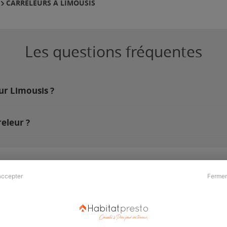
CARRELEURS À LIMOUSIS
Les questions fréquentes
ur Limousis ?
eleur ?
accepter
Fermer
Presse & Partenaires
À propos
Revue de presse
Qui sommes nous ?
he
Kit média
Recrutement