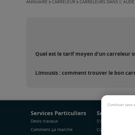
ANNUAIRE
CARRELEUR
CARRELEURS DANS L' AUDE
Quel est le tarif moyen d'un carreleur s
Limousis : comment trouver le bon carr
Continuer sans 
Services Particuliers
Services Pro
Devis travaux
S'inscrire
Comment ça marche
Comment ça marc