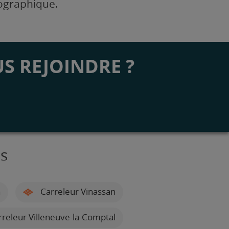
éographique.
S REJOINDRE ?
is
n
Carreleur Vinassan
releur Villeneuve-la-Comptal