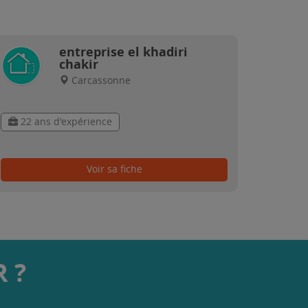
entreprise el khadiri
chakir
Carcassonne
22 ans d'expérience
Voir sa fiche
 ?