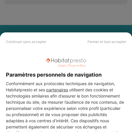
PAS LE TEMPS DE
Continuer sans accepter
Fermer et tout accepter
CHERCHER ?
Vous souhaitez réaliser des travaux et ne savez quel professionnel
choisir ? Demandez des devis travaux
auprès de notre réseau de 5 000
Paramètres personnels de navigation
professionnels partout en France.
Conformément aux protocoles techniques de navigation,
Habitatpresto et ses
partenaires
utilisent des cookies et
technologies similaires afin d’assurer le bon fonctionnement
technique du site, de mesurer l’audience de nos contenus, de
personnaliser votre expérience selon votre profil (particulier
ou professionnel) et de vous proposer des publicités
DEMANDER UN DEVIS
adaptées à vos centres d’intérêt. Ces dispositifs nous
permettent également de sécuriser vos échanges et