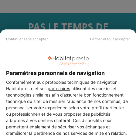
PAS LE TEMPS DE
CHERCHER ?
Continuer sans accepter
Fermer et tout accepter
Vous souhaitez réaliser des travaux et ne savez quel professionnel
choisir ? Demandez des devis travaux
auprès de notre réseau de 5 000
professionnels partout en France.
Paramètres personnels de navigation
Conformément aux protocoles techniques de navigation,
Habitatpresto et ses
partenaires
utilisent des cookies et
technologies similaires afin d’assurer le bon fonctionnement
technique du site, de mesurer l’audience de nos contenus, de
personnaliser votre expérience selon votre profil (particulier
DEMANDER UN DEVIS
ou professionnel) et de vous proposer des publicités
adaptées à vos centres d’intérêt. Ces dispositifs nous
permettent également de sécuriser vos échanges et
d'améliorer la pertinence de nos services de mise en relation.